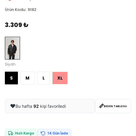
Ürün Kodu
:
9182
3.309 ₺
Siyah
S
M
L
XL
📏
❤️
Bu hafta
92
kişi favoriledi
BEDEN TABLOSU
Hızlı Kargo
14 Gün İade