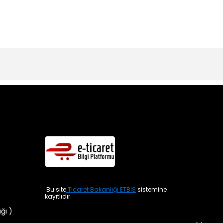
Bu site
Ticaret Bakanlığı ETBİS
sistemine
kayıtlıdır.
ığı )