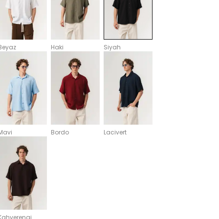
Beyaz
Haki
Siyah
Mavi
Bordo
Lacivert
Kahverengi