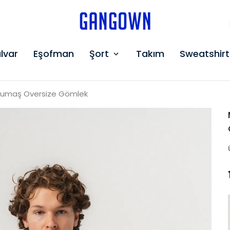
GANGOWN
lvar
Eşofman
Şort
Takım
Sweatshirt
 Kumaş Oversize Gömlek