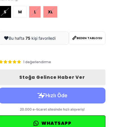
S
M
L
XL
📏
❤️
Bu hafta
75
kişi favoriledi
BEDEN TABLOSU
1 değerlendirme
Stoğa Gelince Haber Ver
WHATSAPP