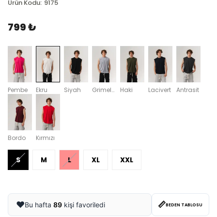
Ürün Kodu
:
9175
799 ₺
Pembe
Ekru
Siyah
Grimelanj
Haki
Lacivert
Antrasit
Bordo
Kırmızı
S
M
L
XL
XXL
📏
❤️
Bu hafta
89
kişi favoriledi
BEDEN TABLOSU