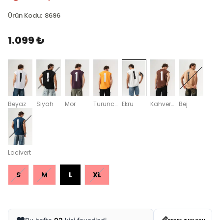
Ürün Kodu
:
8696
1.099 ₺
Beyaz
Siyah
Mor
Turuncu
Ekru
Kahverengi
Bej
Lacivert
S
M
L
XL