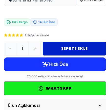
📏
❤️
Bu hafta
92
kişi favoriledi
BEDEN TABLOSU
Hızlı Kargo
14 Gün İade
1 değerlendirme
SEPETE EKLE
WHATSAPP
Ürün Açıklaması