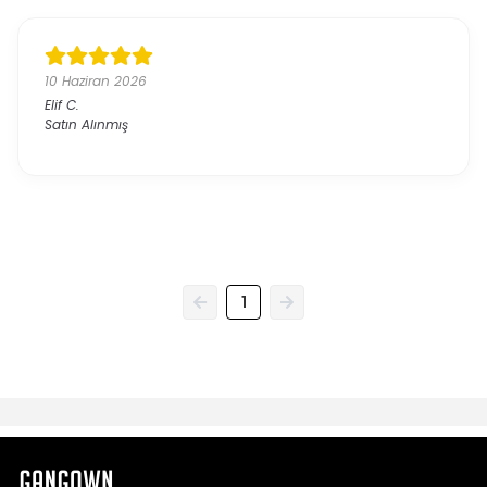
10 Haziran 2026
Elif
C.
Satın Alınmış
1