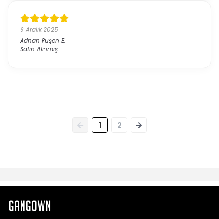
9 Aralık 2025
Adnan Ruşen
E.
Satın Alınmış
1
2