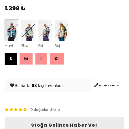
1.399 ₺
Mavi
Ekru
Gri
Bej
S
M
L
XL
📏
❤️
Bu hafta
63
kişi favoriledi
BEDEN TABLOSU
10 değerlendirme
Stoğa Gelince Haber Ver