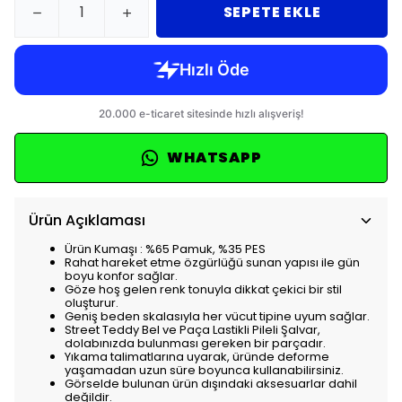
SEPETE EKLE
WHATSAPP
Ürün Açıklaması
Ürün Kumaşı : %65 Pamuk, %35 PES
Rahat hareket etme özgürlüğü sunan yapısı ile gün
boyu konfor sağlar.
Göze hoş gelen renk tonuyla dikkat çekici bir stil
oluşturur.
Geniş beden skalasıyla her vücut tipine uyum sağlar.
Street Teddy Bel ve Paça Lastikli Pileli Şalvar,
dolabınızda bulunması gereken bir parçadır.
Yıkama talimatlarına uyarak, üründe deforme
yaşamadan uzun süre boyunca kullanabilirsiniz.
Görselde bulunan ürün dışındaki aksesuarlar dahil
değildir.