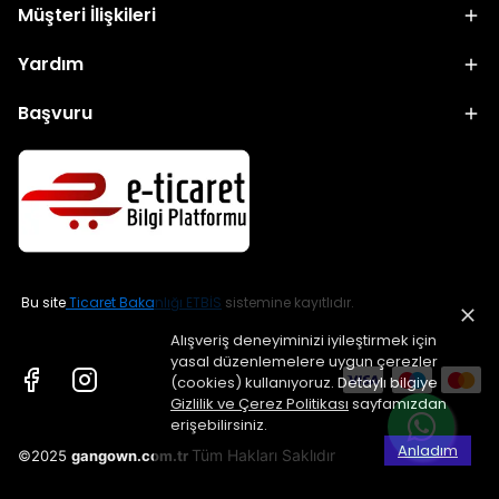
Müşteri İlişkileri
Yardım
Başvuru
Bu site
Ticaret Bakanlığı ETBİS
sistemine kayıtlıdır.
Alışveriş deneyiminizi iyileştirmek için
yasal düzenlemelere uygun çerezler
(cookies) kullanıyoruz. Detaylı bilgiye
Gizlilik ve Çerez Politikası
sayfamızdan
erişebilirsiniz.
Anladım
Tüm Hakları Saklıdır
©2025
gangown.com.tr