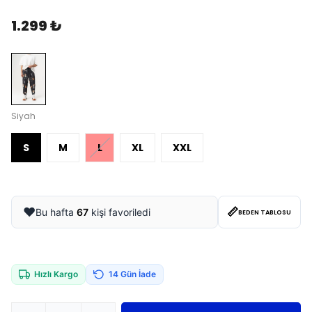
1.299 ₺
Siyah
S
M
L
XL
XXL
📏
❤️
Bu hafta
67
kişi favoriledi
BEDEN TABLOSU
Hızlı Kargo
14 Gün İade