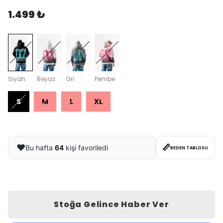
1.499 ₺
Siyah
Beyaz
Gri
Pembe
S
M
L
XL
📏
❤️
Bu hafta
64
kişi favoriledi
BEDEN TABLOSU
Stoğa Gelince Haber Ver