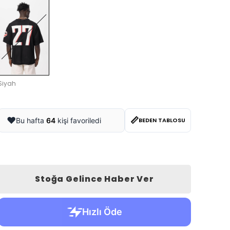
Siyah
📏
❤️
Bu hafta
64
kişi favoriledi
BEDEN TABLOSU
Stoğa Gelince Haber Ver