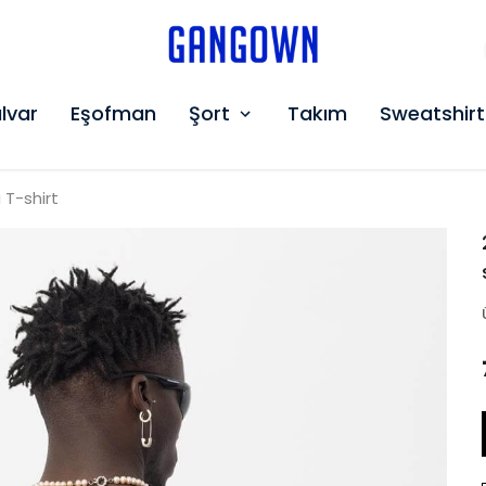
GANGOWN
lvar
Eşofman
Şort
Takım
Sweatshirt
 T-shirt