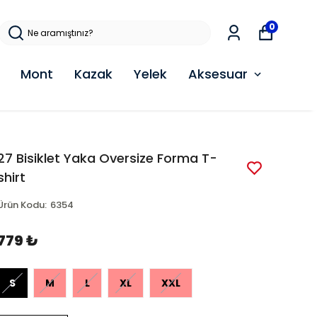
0
Mont
Kazak
Yelek
Aksesuar
27 Bisiklet Yaka Oversize Forma T-
shirt
Ürün Kodu
:
6354
779 ₺
S
M
L
XL
XXL