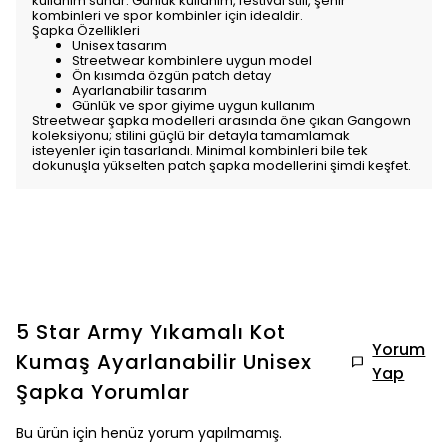
kullanım sunar. Günlük kullanım, festival stili, şehir
kombinleri ve spor kombinler için idealdir.
Şapka Özellikleri
Unisex tasarım
Streetwear kombinlere uygun model
Ön kısımda özgün patch detay
Ayarlanabilir tasarım
Günlük ve spor giyime uygun kullanım
Streetwear şapka modelleri arasında öne çıkan Gangown
koleksiyonu; stilini güçlü bir detayla tamamlamak
isteyenler için tasarlandı. Minimal kombinleri bile tek
dokunuşla yükselten patch şapka modellerini şimdi keşfet.
5 Star Army Yıkamalı Kot
Yorum
Kumaş Ayarlanabilir Unisex
Yap
Şapka
Yorumlar
Bu ürün için henüz yorum yapılmamış.