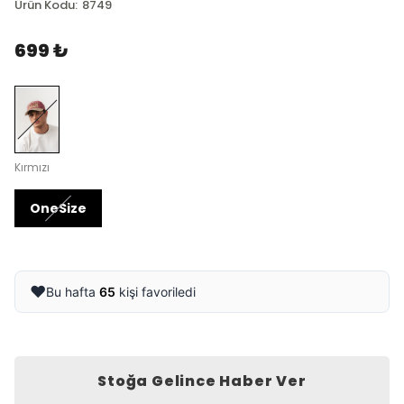
Ürün Kodu
:
8749
699 ₺
Kırmızı
OneSize
❤️
Bu hafta
65
kişi favoriledi
Stoğa Gelince Haber Ver