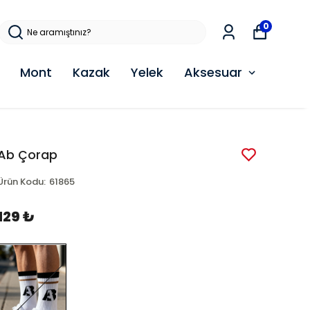
0
Mont
Kazak
Yelek
Aksesuar
Ab Çorap
Ürün Kodu
:
61865
129 ₺