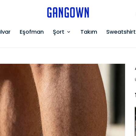
GANGOWN
lvar
Eşofman
Şort
Takım
Sweatshirt