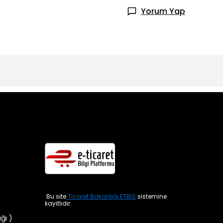
Yorum Yap
Bu site
Ticaret Bakanlığı ETBİS
sistemine
kayıtlıdır.
ığı )