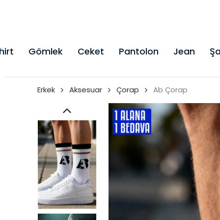
hirt
Gömlek
Ceket
Pantolon
Jean
Şa
Erkek
Aksesuar
Çorap
Ab Çorap