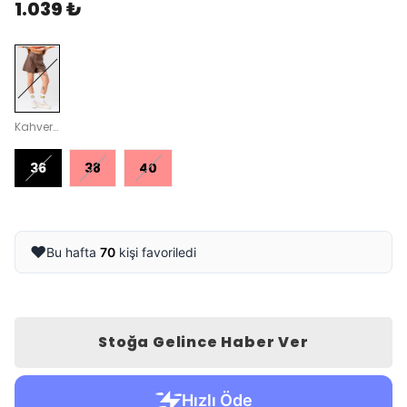
1.039 ₺
Kahverengi
36
38
40
❤️
Bu hafta
70
kişi favoriledi
Stoğa Gelince Haber Ver