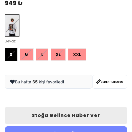
949 ₺
Beyaz
S
M
L
XL
XXL
📏
❤️
Bu hafta
65
kişi favoriledi
BEDEN TABLOSU
Stoğa Gelince Haber Ver