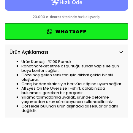
WHATSAPP
Ürün Açıklaması
Ürün Kumaşı : %100 Pamuk
Rahat hareket etme özgürlüğü sunan yapısı ile gün
boyu konfor sağlar.
Göze hoş gelen renk tonuyla dikkat çekici bir stil
oluşturur.
Geniş beden skalasıyla her vücut tipine uyum sağlar.
All Eyes On Me Oversize T-shirt, dolabınızda
bulunması gereken bir parçadır.
Yıkama talimatlarına uyarak, üründe deforme
yaşamadan uzun süre boyunca kullanabilirsiniz.
Görselde bulunan ürün dışındaki aksesuarlar dahil
değildir.