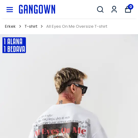
GANGOWN
0
Erkek
T-shirt
All Eyes On Me Oversize T-shirt