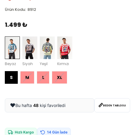
Ürün Kodu
:
8912
1.499 ₺
Beyaz
Siyah
Yeşil
Kırmızı
S
M
L
XL
📏
❤️
Bu hafta
48
kişi favoriledi
BEDEN TABLOSU
Hızlı Kargo
14 Gün İade