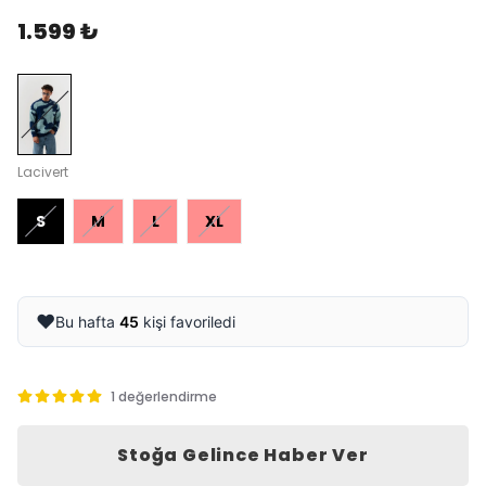
1.599 ₺
Lacivert
S
M
L
XL
❤️
Bu hafta
45
kişi favoriledi
1 değerlendirme
Stoğa Gelince Haber Ver