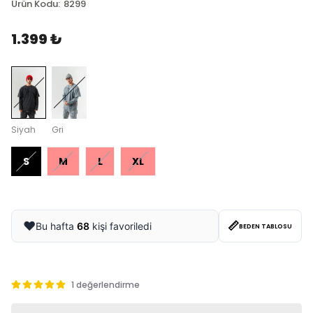
Ürün Kodu
:
8299
1.399 ₺
Siyah
Gri
S
M
L
XL
📏
❤️
Bu hafta
68
kişi favoriledi
BEDEN TABLOSU
1 değerlendirme