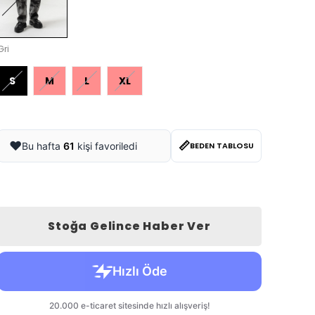
Gri
S
M
L
XL
📏
❤️
Bu hafta
61
kişi favoriledi
BEDEN TABLOSU
Stoğa Gelince Haber Ver