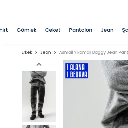
hirt
Gömlek
Ceket
Pantolon
Jean
Şa
Erkek
Jean
Ashrail Yıkamalı Baggy Jean Pan