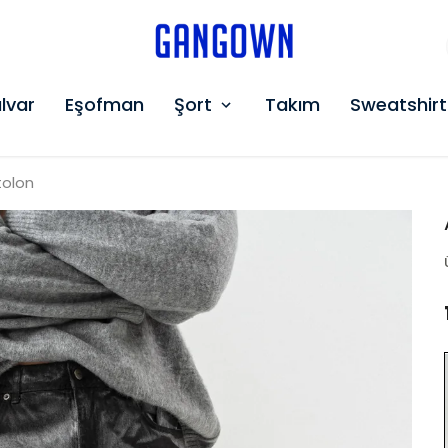
GANGOWN
lvar
Eşofman
Şort
Takım
Sweatshirt
tolon