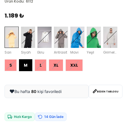
Ürün Kodu
:
6112
1.189 ₺
Sarı
Siyah
Ekru
Antrasit
Mavi
Yeşil
Grimelanj
S
M
L
XL
XXL
📏
❤️
Bu hafta
80
kişi favoriledi
BEDEN TABLOSU
Hızlı Kargo
14 Gün İade