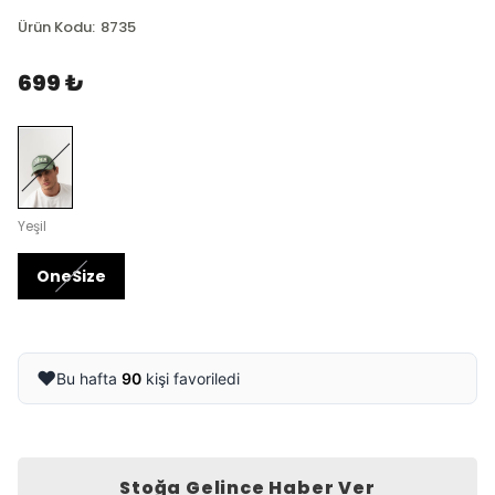
Ürün Kodu
:
8735
699 ₺
Yeşil
OneSize
❤️
Bu hafta
90
kişi favoriledi
Stoğa Gelince Haber Ver