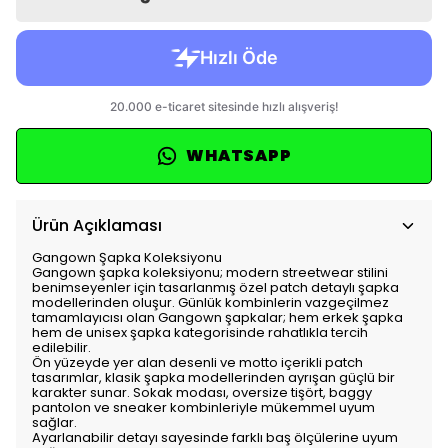
WHATSAPP
Ürün Açıklaması
Gangown Şapka Koleksiyonu
Gangown şapka koleksiyonu; modern streetwear stilini
benimseyenler için tasarlanmış özel patch detaylı şapka
modellerinden oluşur. Günlük kombinlerin vazgeçilmez
tamamlayıcısı olan Gangown şapkalar; hem erkek şapka
hem de unisex şapka kategorisinde rahatlıkla tercih
edilebilir.
Ön yüzeyde yer alan desenli ve motto içerikli patch
tasarımlar, klasik şapka modellerinden ayrışan güçlü bir
karakter sunar. Sokak modası, oversize tişört, baggy
pantolon ve sneaker kombinleriyle mükemmel uyum
sağlar.
Ayarlanabilir detayı sayesinde farklı baş ölçülerine uyum