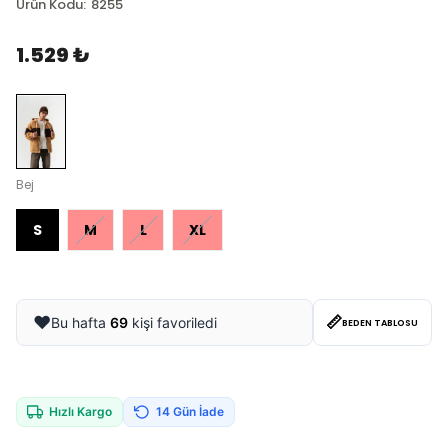
Ürün Kodu
:
8255
1.529 ₺
Bej
S
M
L
XL
📏
❤️
Bu hafta
69
kişi favoriledi
BEDEN TABLOSU
Hızlı Kargo
14 Gün İade