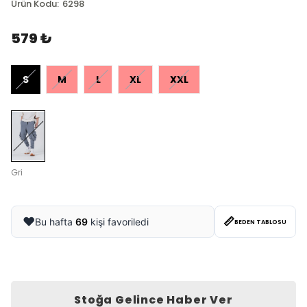
Ürün Kodu
:
6298
579 ₺
S
M
L
XL
XXL
Gri
📏
❤️
Bu hafta
69
kişi favoriledi
BEDEN TABLOSU
Stoğa Gelince Haber Ver