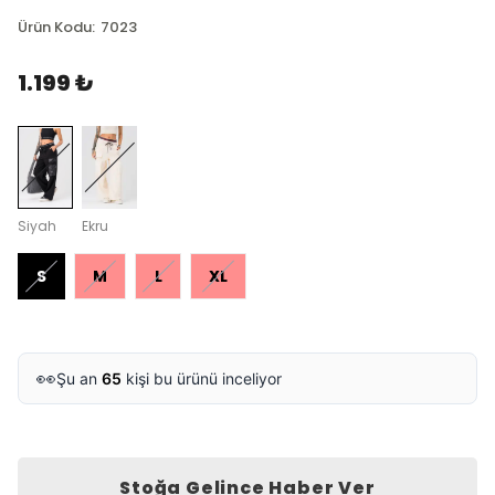
Ürün Kodu
:
7023
1.199 ₺
Siyah
Ekru
S
M
L
XL
👀
Şu an
65
kişi bu ürünü inceliyor
Stoğa Gelince Haber Ver