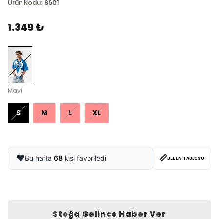
Ürün Kodu
:
8601
1.349 ₺
Mavi
S
M
L
XL
📏
❤️
Bu hafta
68
kişi favoriledi
BEDEN TABLOSU
Stoğa Gelince Haber Ver