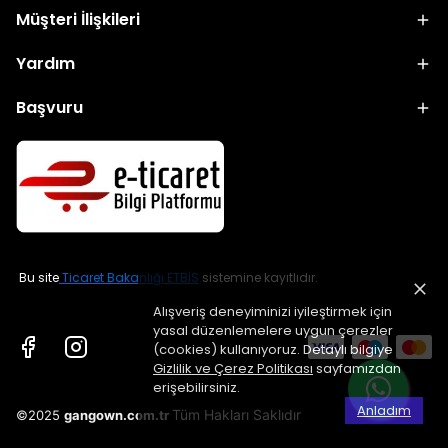
Müşteri İlişkileri
Yardım
Başvuru
Bu site
Ticaret Bakanlığı ETBİS
sistemine kayıtlıdır.
Alışveriş deneyiminizi iyileştirmek için
yasal düzenlemelere uygun çerezler
(cookies) kullanıyoruz. Detaylı bilgiye
Gizlilik ve Çerez Politikası
sayfamızdan
erişebilirsiniz.
Anladım
Tüm Hakları Saklıdır
©2025
gangown.com.tr