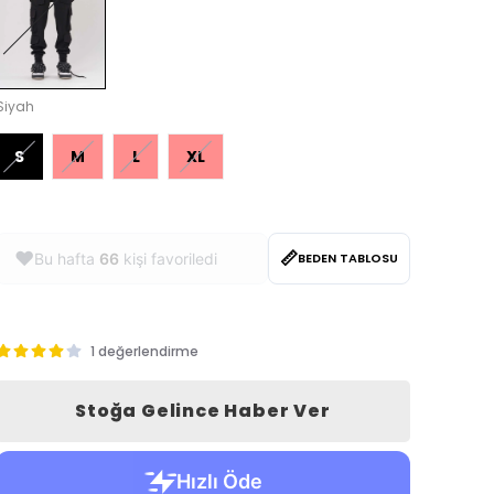
Siyah
S
M
L
XL
📏
❤️
Bu hafta
66
kişi favoriledi
BEDEN TABLOSU
1 değerlendirme
Stoğa Gelince Haber Ver