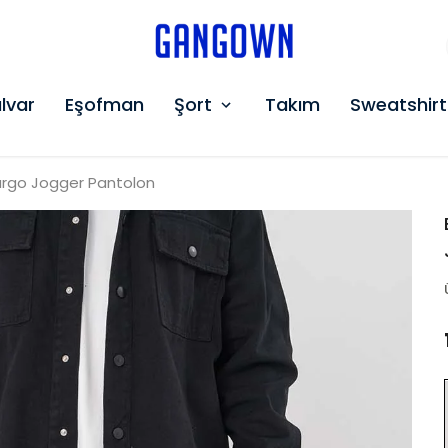
GANGOWN
lvar
Eşofman
Şort
Takım
Sweatshirt
argo Jogger Pantolon