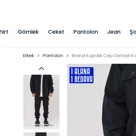
hirt
Gömlek
Ceket
Pantolon
Jean
Şa
Erkek
Pantolon
Brand Kapaklı Cep Detaylı K