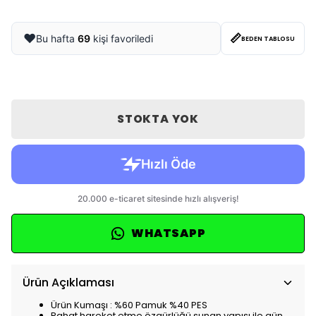
📏
❤️
Bu hafta
69
kişi favoriledi
BEDEN TABLOSU
STOKTA YOK
WHATSAPP
Ürün Açıklaması
Ürün Kumaşı : %60 Pamuk %40 PES
Rahat hareket etme özgürlüğü sunan yapısı ile gün