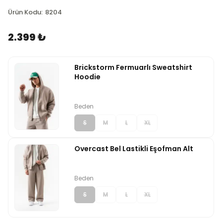
Ürün Kodu
:
8204
2.399 ₺
Brickstorm Fermuarlı Sweatshirt
Hoodie
Beden
S
M
L
XL
Overcast Bel Lastikli Eşofman Alt
Beden
S
M
L
XL