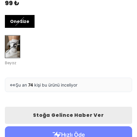
99 ₺
OneSize
Beyaz
👀
Şu an
74
kişi bu ürünü inceliyor
Stoğa Gelince Haber Ver