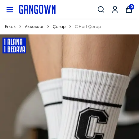
GANGOWN
0
Erkek
Aksesuar
Çorap
C Harf Çorap