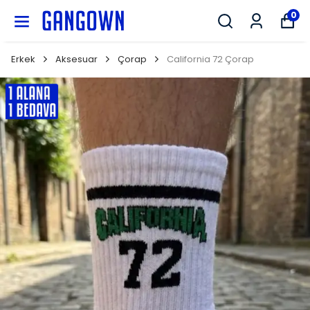
GANGOWN
0
Erkek
Aksesuar
Çorap
California 72 Çorap