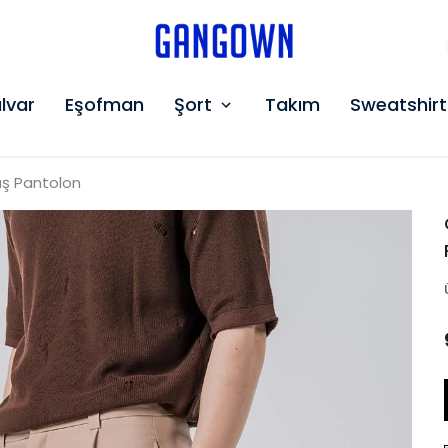
GANGOWN
lvar
Eşofman
Şort
Takım
Sweatshirt
maş Pantolon