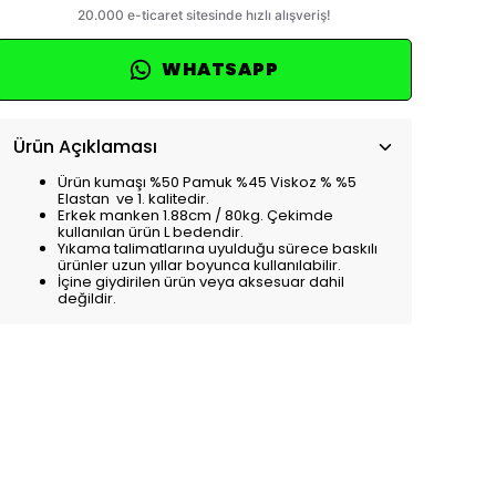
WHATSAPP
Ürün Açıklaması
Ürün kumaşı %50 Pamuk %45 Viskoz % %5
Elastan ve 1. kalitedir.
Erkek manken 1.88cm / 80kg. Çekimde
kullanılan ürün L bedendir.
Yıkama talimatlarına uyulduğu sürece baskılı
ürünler uzun yıllar boyunca kullanılabilir.
İçine giydirilen ürün veya aksesuar dahil
değildir.