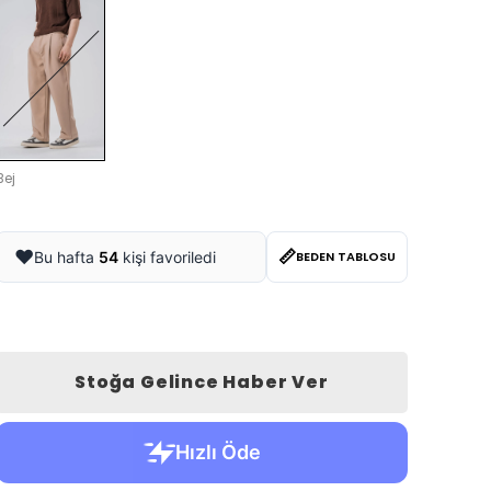
Bej
📏
❤️
Bu hafta
54
kişi favoriledi
BEDEN TABLOSU
Stoğa Gelince Haber Ver