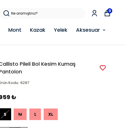
0
Mont
Kazak
Yelek
Aksesuar
Callisto Pileli Bol Kesim Kumaş
Pantolon
Ürün Kodu
:
6287
959 ₺
S
M
L
XL