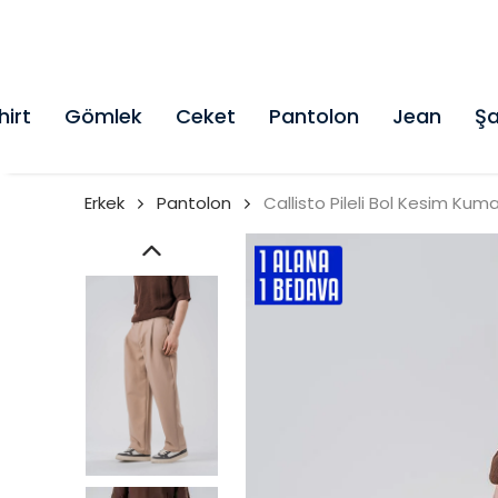
hirt
Gömlek
Ceket
Pantolon
Jean
Şa
Erkek
Pantolon
Callisto Pileli Bol Kesim Ku