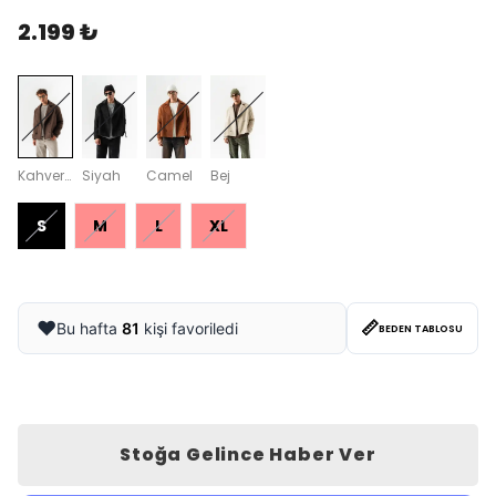
2.199 ₺
Kahverengi
Siyah
Camel
Bej
S
M
L
XL
📏
❤️
Bu hafta
81
kişi favoriledi
BEDEN TABLOSU
Stoğa Gelince Haber Ver