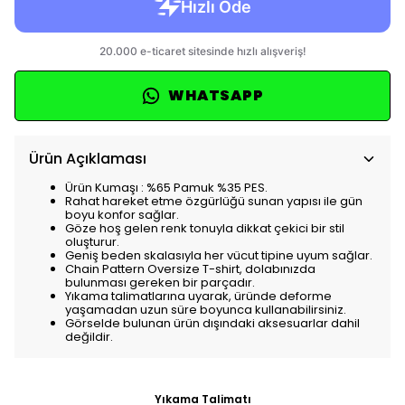
WHATSAPP
Ürün Açıklaması
Ürün Kumaşı : %65 Pamuk %35 PES.
Rahat hareket etme özgürlüğü sunan yapısı ile gün
boyu konfor sağlar.
Göze hoş gelen renk tonuyla dikkat çekici bir stil
oluşturur.
Geniş beden skalasıyla her vücut tipine uyum sağlar.
Chain Pattern Oversize T-shirt, dolabınızda
bulunması gereken bir parçadır.
Yıkama talimatlarına uyarak, üründe deforme
yaşamadan uzun süre boyunca kullanabilirsiniz.
Görselde bulunan ürün dışındaki aksesuarlar dahil
değildir.
Yıkama Talimatı