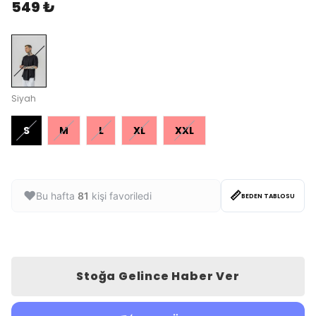
549 ₺
Siyah
S
M
L
XL
XXL
📏
❤️
Bu hafta
81
kişi favoriledi
BEDEN TABLOSU
Stoğa Gelince Haber Ver