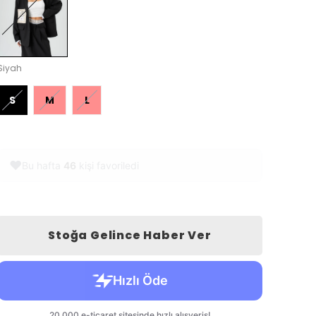
Siyah
S
M
L
❤️
Bu hafta
46
kişi favoriledi
Stoğa Gelince Haber Ver