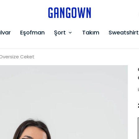
GANGOWN
lvar
Eşofman
Şort
Takım
Sweatshirt
 Oversize Ceket