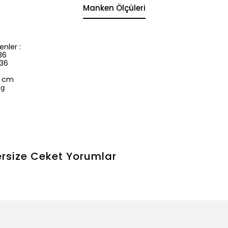
Manken Ölçüleri
nler :
36
 36
3 cm
kg
rsize Ceket
Yorumlar