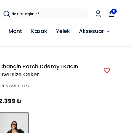
0
Mont
Kazak
Yelek
Aksesuar
Changin Patch Ddetaylı Kadın
Oversize Ceket
Ürün Kodu
:
7177
2.399 ₺