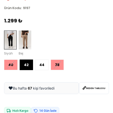
Ürün Kodu
:
9197
1.299 ₺
Siyah
Bej
40
42
44
38
📏
❤️
Bu hafta
67
kişi favoriledi
BEDEN TABLOSU
Hızlı Kargo
14 Gün İade