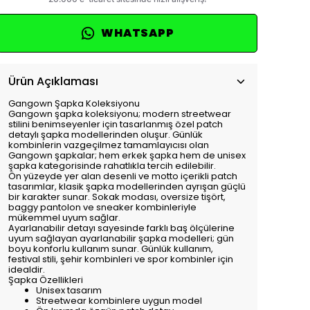
WHATSAPP
Ürün Açıklaması
Gangown Şapka Koleksiyonu
Gangown şapka koleksiyonu; modern streetwear
stilini benimseyenler için tasarlanmış özel patch
detaylı şapka modellerinden oluşur. Günlük
kombinlerin vazgeçilmez tamamlayıcısı olan
Gangown şapkalar; hem erkek şapka hem de unisex
şapka kategorisinde rahatlıkla tercih edilebilir.
Ön yüzeyde yer alan desenli ve motto içerikli patch
tasarımlar, klasik şapka modellerinden ayrışan güçlü
bir karakter sunar. Sokak modası, oversize tişört,
baggy pantolon ve sneaker kombinleriyle
mükemmel uyum sağlar.
Ayarlanabilir detayı sayesinde farklı baş ölçülerine
uyum sağlayan ayarlanabilir şapka modelleri; gün
boyu konforlu kullanım sunar. Günlük kullanım,
festival stili, şehir kombinleri ve spor kombinler için
idealdir.
Şapka Özellikleri
Unisex tasarım
Streetwear kombinlere uygun model