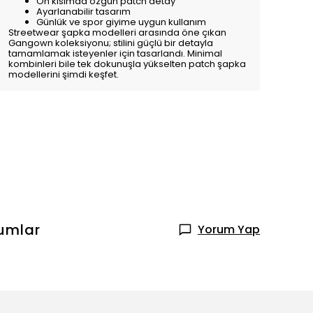
Ön kısımda özgün patch detay
Ayarlanabilir tasarım
Günlük ve spor giyime uygun kullanım
Streetwear şapka modelleri arasında öne çıkan
Gangown koleksiyonu; stilini güçlü bir detayla
tamamlamak isteyenler için tasarlandı. Minimal
kombinleri bile tek dokunuşla yükselten patch şapka
modellerini şimdi keşfet.
umlar
Yorum Yap