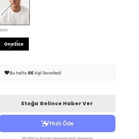
Mavi
OneSize
❤️
Bu hafta
66
kişi favoriledi
Stoğa Gelince Haber Ver