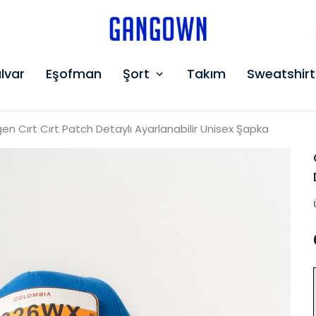
GANGOWN
lvar
Eşofman
Şort
Takım
Sweatshirt
n Cırt Cırt Patch Detaylı Ayarlanabilir Unisex Şapka