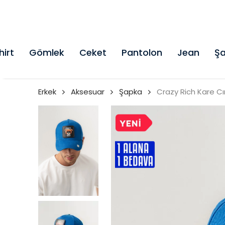
hirt
Gömlek
Ceket
Pantolon
Jean
Şa
Erkek
Aksesuar
Şapka
Crazy Rich Kare Cı