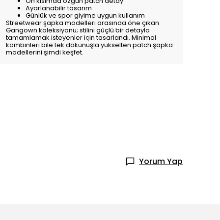
Ön kısımda özgün patch detay
Ayarlanabilir tasarım
Günlük ve spor giyime uygun kullanım
Streetwear şapka modelleri arasında öne çıkan
Gangown koleksiyonu; stilini güçlü bir detayla
tamamlamak isteyenler için tasarlandı. Minimal
kombinleri bile tek dokunuşla yükselten patch şapka
modellerini şimdi keşfet.
Yorum Yap