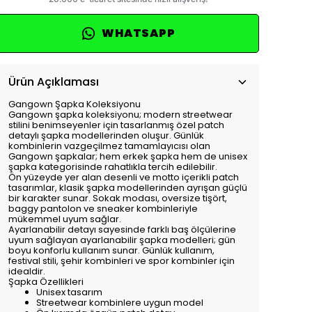
WHATSAPP
Ürün Açıklaması
Gangown Şapka Koleksiyonu
Gangown şapka koleksiyonu; modern streetwear
stilini benimseyenler için tasarlanmış özel patch
detaylı şapka modellerinden oluşur. Günlük
kombinlerin vazgeçilmez tamamlayıcısı olan
Gangown şapkalar; hem erkek şapka hem de unisex
şapka kategorisinde rahatlıkla tercih edilebilir.
Ön yüzeyde yer alan desenli ve motto içerikli patch
tasarımlar, klasik şapka modellerinden ayrışan güçlü
bir karakter sunar. Sokak modası, oversize tişört,
baggy pantolon ve sneaker kombinleriyle
mükemmel uyum sağlar.
Ayarlanabilir detayı sayesinde farklı baş ölçülerine
uyum sağlayan ayarlanabilir şapka modelleri; gün
boyu konforlu kullanım sunar. Günlük kullanım,
festival stili, şehir kombinleri ve spor kombinler için
idealdir.
Şapka Özellikleri
Unisex tasarım
Streetwear kombinlere uygun model