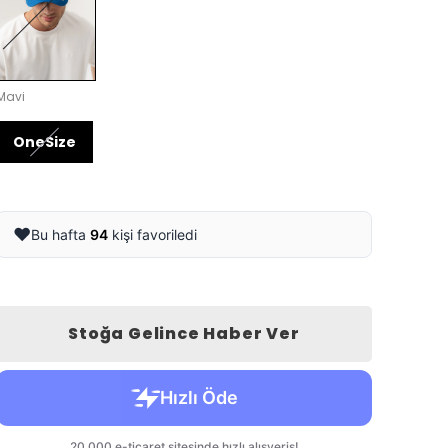
Mavi
OneSize
❤️
Bu hafta
94
kişi favoriledi
Stoğa Gelince Haber Ver