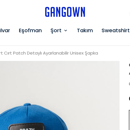
GANGOWN
lvar
Eşofman
Şort
Takım
Sweatshirt
rt Cırt Patch Detaylı Ayarlanabilir Unisex Şapka