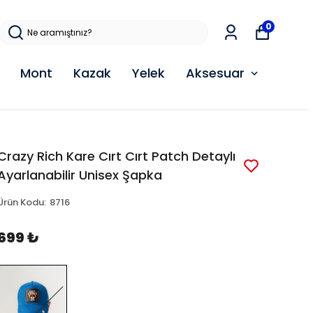
0
Mont
Kazak
Yelek
Aksesuar
Crazy Rich Kare Cırt Cırt Patch Detaylı
Ayarlanabilir Unisex Şapka
Ürün Kodu
:
8716
699 ₺