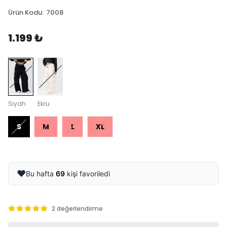
Ürün Kodu
:
7008
1.199 ₺
Siyah
Ekru
S
M
L
XL
❤️
Bu hafta
69
kişi favoriledi
2 değerlendirme