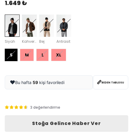
1.649 ₺
Siyah
Kahverengi
Bej
Antrasit
S
M
L
XL
📏
❤️
Bu hafta
59
kişi favoriledi
BEDEN TABLOSU
3 değerlendirme
Stoğa Gelince Haber Ver