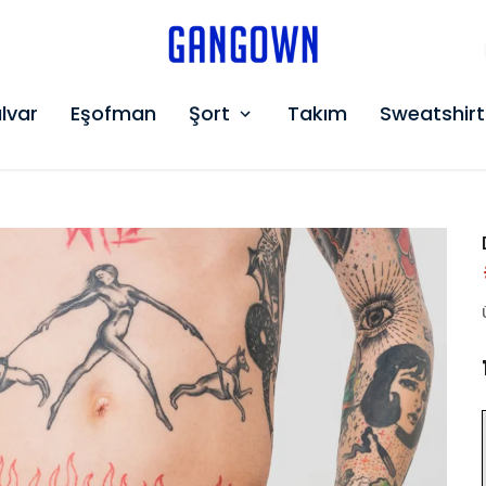
GANGOWN
lvar
Eşofman
Şort
Takım
Sweatshirt