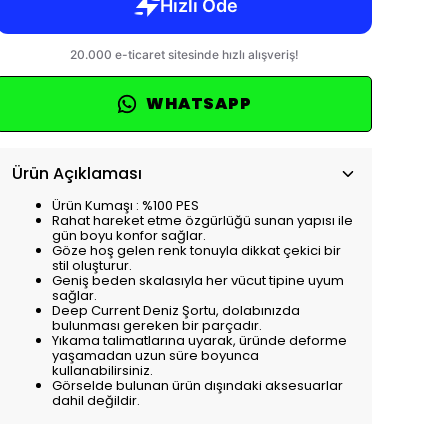
WHATSAPP
Ürün Açıklaması
Ürün Kumaşı : %100 PES
Rahat hareket etme özgürlüğü sunan yapısı ile
gün boyu konfor sağlar.
Göze hoş gelen renk tonuyla dikkat çekici bir
stil oluşturur.
Geniş beden skalasıyla her vücut tipine uyum
sağlar.
Deep Current Deniz Şortu, dolabınızda
bulunması gereken bir parçadır.
Yıkama talimatlarına uyarak, üründe deforme
yaşamadan uzun süre boyunca
kullanabilirsiniz.
Görselde bulunan ürün dışındaki aksesuarlar
dahil değildir.