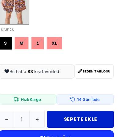
Turuncu
S
M
L
XL
📏
❤️
Bu hafta
83
kişi favoriledi
BEDEN TABLOSU
Hızlı Kargo
14 Gün İade
SEPETE EKLE