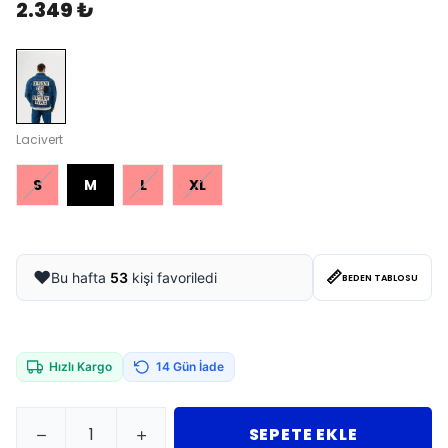
2.349 ₺
Lacivert
S
M
L
XL
📏
❤️
Bu hafta
53
kişi favoriledi
BEDEN TABLOSU
Hızlı Kargo
14 Gün İade
SEPETE EKLE