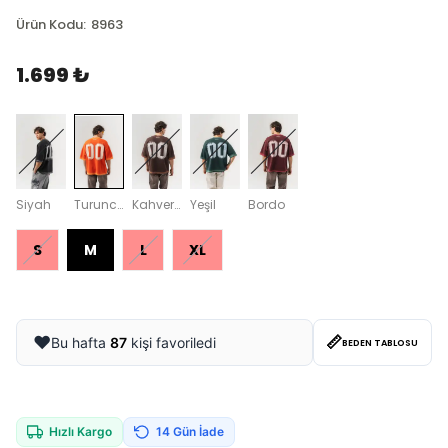
Ürün Kodu
:
8963
1.699 ₺
Siyah
Turuncu
Kahverengi
Yeşil
Bordo
S
M
L
XL
📏
❤️
Bu hafta
87
kişi favoriledi
BEDEN TABLOSU
Hızlı Kargo
14 Gün İade