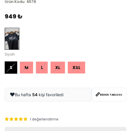
Ürün Kodu
:
6578
949 ₺
Siyah
S
M
L
XL
XXL
📏
❤️
Bu hafta
54
kişi favoriledi
BEDEN TABLOSU
1 değerlendirme