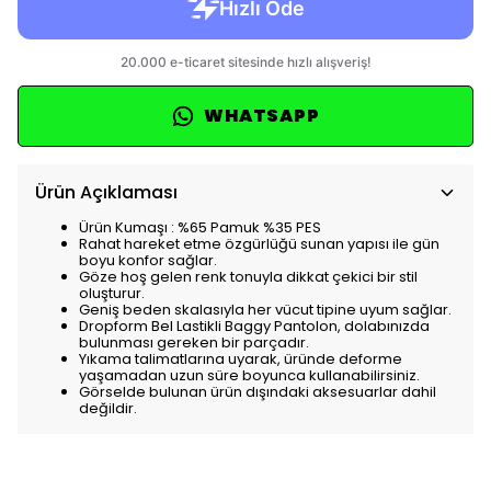
WHATSAPP
Ürün Açıklaması
Ürün Kumaşı : %65 Pamuk %35 PES
Rahat hareket etme özgürlüğü sunan yapısı ile gün
boyu konfor sağlar.
Göze hoş gelen renk tonuyla dikkat çekici bir stil
oluşturur.
Geniş beden skalasıyla her vücut tipine uyum sağlar.
Dropform Bel Lastikli Baggy Pantolon, dolabınızda
bulunması gereken bir parçadır.
Yıkama talimatlarına uyarak, üründe deforme
yaşamadan uzun süre boyunca kullanabilirsiniz.
Görselde bulunan ürün dışındaki aksesuarlar dahil
değildir.