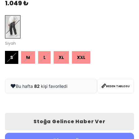
1.049 ₺
Siyah
S
M
L
XL
XXL
📏
❤️
Bu hafta
82
kişi favoriledi
BEDEN TABLOSU
Stoğa Gelince Haber Ver