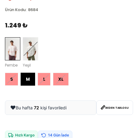
Ürün Kodu
:
8684
1.249 ₺
Pembe
Yeşil
S
M
L
XL
📏
❤️
Bu hafta
72
kişi favoriledi
BEDEN TABLOSU
Hızlı Kargo
14 Gün İade