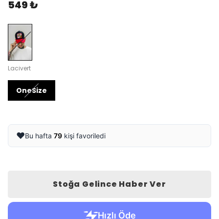
549 ₺
Lacivert
OneSize
❤️
Bu hafta
79
kişi favoriledi
Stoğa Gelince Haber Ver