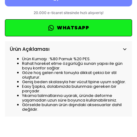
WHATSAPP
Ürün Açıklaması
Ürün Kumaşı : %80 Pamuk %20 PES.
Rahat hareket etme özgürlüğü sunan yapısı ile gün
boyu konfor sağlar.
Göze hoş gelen renk tonuyla dikkat çekici bir stil
oluşturur.
Geniş beden skalasıyla her vücut tipine uyum sağlar.
Easy Şapka, dolabınızda bulunması gereken bir
parçadır.
Yıkama talimatlarına uyarak, üründe deforme
yaşamadan uzun süre boyunca kullanabilirsiniz.
Görselde bulunan ürün dışındaki aksesuarlar dahil
değildir.