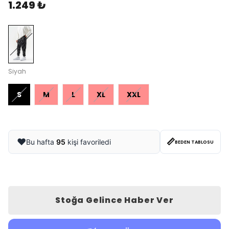
1.249 ₺
Siyah
S
M
L
XL
XXL
📏
❤️
Bu hafta
95
kişi favoriledi
BEDEN TABLOSU
Stoğa Gelince Haber Ver