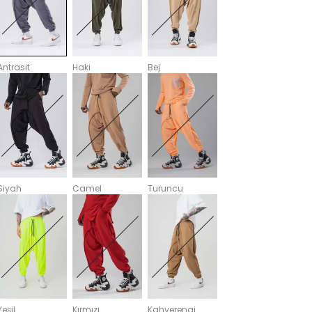
Antrasit
Haki
Bej
Siyah
Camel
Turuncu
Yeşil
Kırmızı
Kahverengi