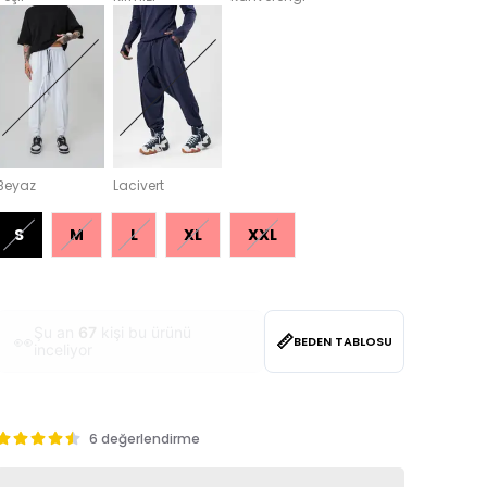
Beyaz
Lacivert
S
M
L
XL
XXL
📏
❤️
Bu hafta
58
kişi favoriledi
BEDEN TABLOSU
6 değerlendirme
Stoğa Gelince Haber Ver