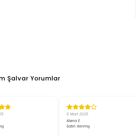
em Şalvar
Yorumlar
025
5 Mart 2025
Alena
E.
mış
Satın Alınmış