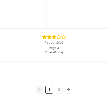
7 Şubat 2025
Tolga
K.
Satın Alınmış
1
2