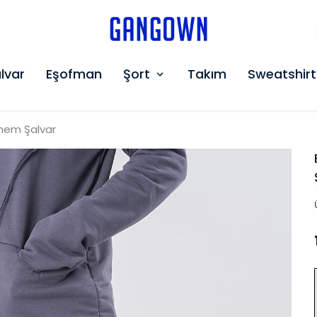
GANGOWN
lvar
Eşofman
Şort
Takım
Sweatshirt
ohem Şalvar