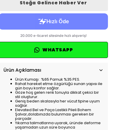
WHATSAPP
Ürün Açıklaması
Ürün Kumaşı : %65 Pamuk %35 PES.
Rahat hareket etme özgürlüğü sunan yapısı ile
gün boyu konfor sağlar.
Göze hoş gelen renk tonuyla dikkat çekici bir
stil oluşturur.
Geniş beden skalasıyla her vücut tipine uyum
sağlar.
Elevated Bel ve Paça Lastikli Pileli Bohem
Şalvar,dolabınızda bulunması gereken bir
parçadır.
Yıkama talimatlarına uyarak, üründe deforme
yaşamadan uzun süre boyunca
kullanabilirsiniz.