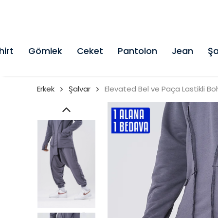
hirt
Gömlek
Ceket
Pantolon
Jean
Şa
Erkek
Şalvar
Elevated Bel ve Paça Lastikli B