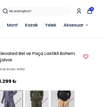
0
Mont
Kazak
Yelek
Aksesuar
Elevated Bel ve Paça Lastikli Bohem
Şalvar
Ürün Kodu
:
6462
1.299 ₺