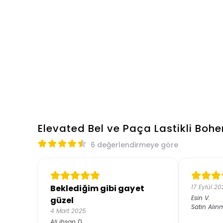
Elevated Bel ve Paça Lastikli Boh
6 değerlendirmeye göre
Beklediğim gibi gayet
17 Eylül 2
Esin
V.
güzel
Satın Alın
4 Mart 2025
Ali ihsan
D.