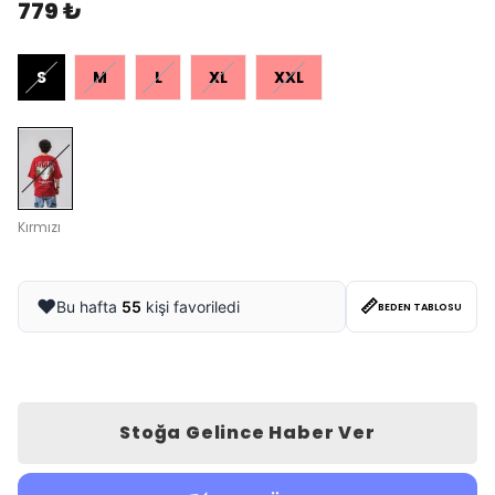
779 ₺
S
M
L
XL
XXL
Kırmızı
📏
❤️
Bu hafta
55
kişi favoriledi
BEDEN TABLOSU
Stoğa Gelince Haber Ver