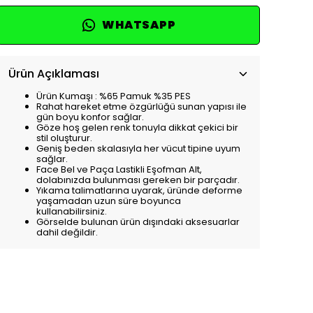
WHATSAPP
Ürün Açıklaması
Ürün Kumaşı : %65 Pamuk %35 PES
Rahat hareket etme özgürlüğü sunan yapısı ile
gün boyu konfor sağlar.
Göze hoş gelen renk tonuyla dikkat çekici bir
stil oluşturur.
Geniş beden skalasıyla her vücut tipine uyum
sağlar.
Face Bel ve Paça Lastikli Eşofman Alt,
dolabınızda bulunması gereken bir parçadır.
Yıkama talimatlarına uyarak, üründe deforme
yaşamadan uzun süre boyunca
kullanabilirsiniz.
Görselde bulunan ürün dışındaki aksesuarlar
dahil değildir.