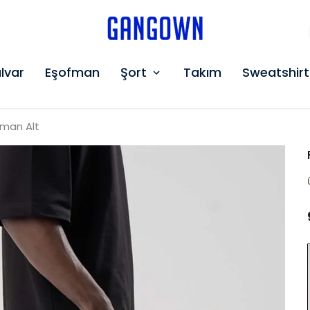
GANGOWN
lvar
Eşofman
Şort
Takım
Sweatshirt
fman Alt