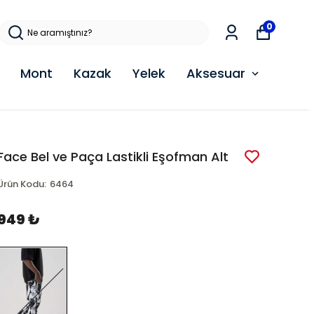
0
Mont
Kazak
Yelek
Aksesuar
Face Bel ve Paça Lastikli Eşofman Alt
Ürün Kodu
:
6464
949 ₺