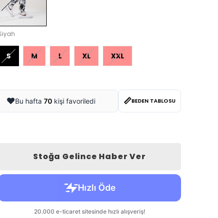
Siyah
S
M
L
XL
XXL
📏
❤️
Bu hafta
70
kişi favoriledi
BEDEN TABLOSU
Stoğa Gelince Haber Ver