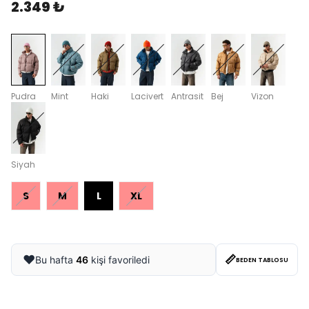
2.349 ₺
Pudra
Mint
Haki
Lacivert
Antrasit
Bej
Vizon
Siyah
S
M
L
XL
📏
❤️
Bu hafta
46
kişi favoriledi
BEDEN TABLOSU