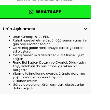
WHATSAPP
Ürün Açıklaması
Ürün Kumaşı : %100 PES
Rahat hareket etme özgürlüğü sunan yapısı ile
gün boyu konfor sağlar.
Göze hoş gelen renk tonuyla dikkat çekici bir
stil oluşturur.
Geniş beden skalasıyla her vücut tipine uyum
sağlar.
Fiona Bel Bağcık Detaylı ve Overlok Dikiş Kadın
Tayt, dolabınızda bulunması gereken bir
parçadır.
Yıkama talimatlarına uyarak, üründe deforme
yaşamadan uzun süre boyunca
kullanabilirsiniz.
Görselde bulunan ürün dışındaki aksesuarlar
dahil değildir.