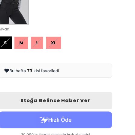
Siyah
S
M
L
XL
❤️
Bu hafta
73
kişi favoriledi
Stoğa Gelince Haber Ver