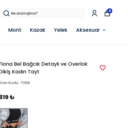
0
Mont
Kazak
Yelek
Aksesuar
Fiona Bel Bağcık Detaylı ve Overlok
Dikiş Kadın Tayt
Ürün Kodu
:
7068
819 ₺