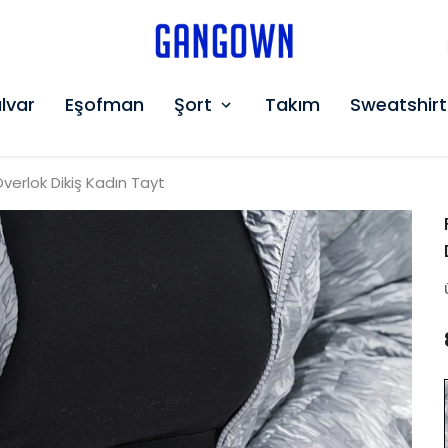
GANGOWN
lvar
Eşofman
Şort
Takım
Sweatshirt
Overlok Dikiş Kadın Tayt