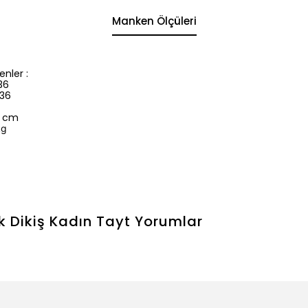
Manken Ölçüleri
nler :
36
 36
3 cm
kg
k Dikiş Kadın Tayt
Yorumlar