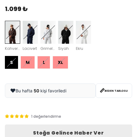
1.099 ₺
Kahverengi
Lacivert
Grimelanj
Siyah
Ekru
S
M
L
XL
📏
❤️
Bu hafta
50
kişi favoriledi
BEDEN TABLOSU
1 değerlendirme
Stoğa Gelince Haber Ver