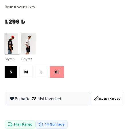
Ürün Kodu
:
8672
1.299 ₺
Siyah
Beyaz
S
M
L
XL
📏
❤️
Bu hafta
78
kişi favoriledi
BEDEN TABLOSU
Hızlı Kargo
14 Gün İade